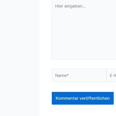
Hier
eingeben…
Name*
E-
Mail-
Adre