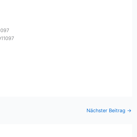
8097
6911097
Nächster Beitrag
→