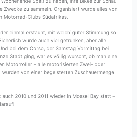
n Wochenende Spaß zu haben, ihre Bikes zur Schau
ige Zwecke zu sammeln. Organisiert wurde alles von
n Motorrad-Clubs Südafrikas.
eder einmal erstaunt, mit welch‘ guter Stimmung so
icherlich wurde auch viel getrunken, aber alle
. Und bei dem Corso, der Samstag Vormittag bei
nze Stadt ging, war es völlig wurscht, ob man eine
en Motorroller – alle motorisierten Zwei- oder
d wurden von einer begeisterten Zuschauermenge
et auch 2010 und 2011 wieder in Mossel Bay statt –
darauf!