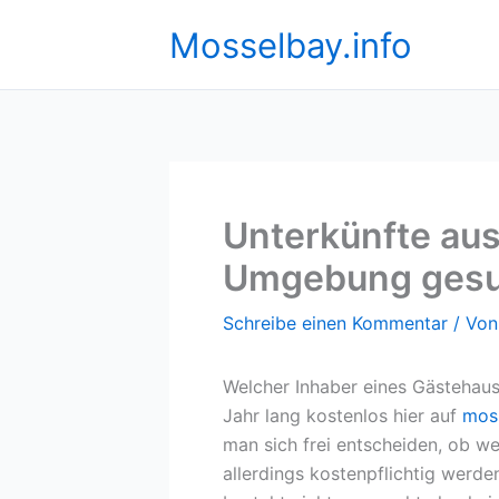
Zum
Mosselbay.info
Inhalt
springen
Unterkünfte au
Umgebung gesu
Schreibe einen Kommentar
/ Vo
Welcher Inhaber eines Gästehause
Jahr lang kostenlos hier auf
moss
man sich frei entscheiden, ob we
allerdings kostenpflichtig werde